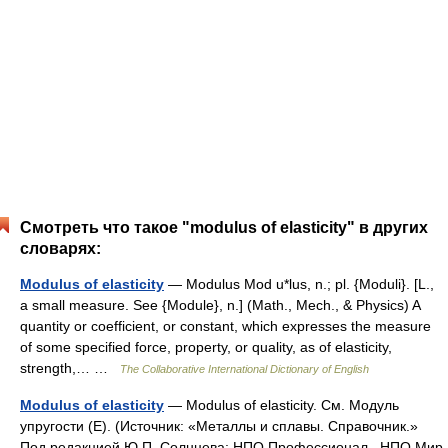
Смотреть что такое "modulus of elasticity" в других
словарях:
Modulus of elasticity
— Modulus Mod u*lus, n.; pl. {Moduli}. [L.,
a small measure. See {Module}, n.] (Math., Mech., & Physics) A
quantity or coefficient, or constant, which expresses the measure
of some specified force, property, or quality, as of elasticity,
strength,… …
The Collaborative International Dictionary of English
Modulus of elasticity
— Modulus of elasticity. См. Модуль
упругости (Е). (Источник: «Металлы и сплавы. Справочник.»
Под редакцией Ю.П. Солнцева; НПО Профессионал , НПО Мир