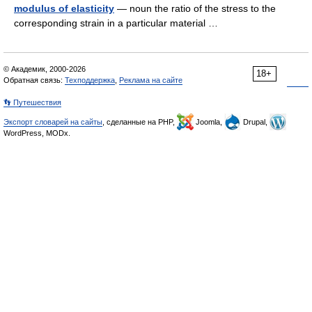
modulus of elasticity
— noun the ratio of the stress to the
corresponding strain in a particular material …
© Академик, 2000-2026
18+
Обратная связь:
Техподдержка
,
Реклама на сайте
👣 Путешествия
Экспорт словарей на сайты
, сделанные на PHP,
Joomla,
Drupal,
WordPress, MODx.