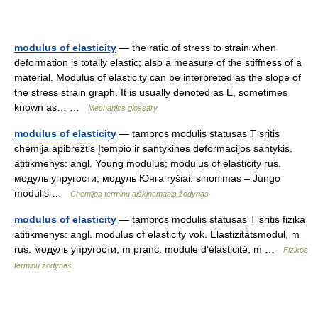
modulus of elasticity
— the ratio of stress to strain when
deformation is totally elastic; also a measure of the stiffness of a
material. Modulus of elasticity can be interpreted as the slope of
the stress strain graph. It is usually denoted as E, sometimes
known as… …
Mechanics glossary
modulus of elasticity
— tampros modulis statusas T sritis
chemija apibrėžtis Įtempio ir santykinės deformacijos santykis.
atitikmenys: angl. Young modulus; modulus of elasticity rus.
модуль упругости; модуль Юнга ryšiai: sinonimas – Jungo
modulis …
Chemijos terminų aiškinamasis žodynas
modulus of elasticity
— tampros modulis statusas T sritis fizika
atitikmenys: angl. modulus of elasticity vok. Elastizitätsmodul, m
rus. модуль упругости, m pranc. module d’élasticité, m …
Fizikos
terminų žodynas