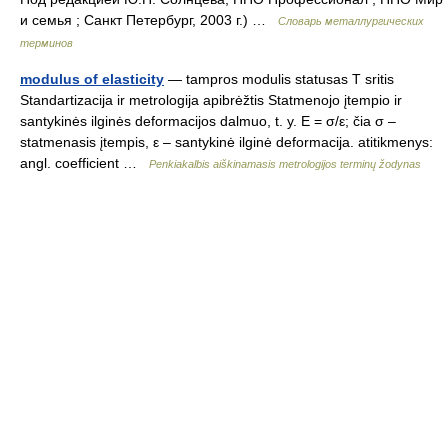
и семья ; Санкт Петербург, 2003 г.) …
Словарь металлургических
терминов
modulus of elasticity
— tampros modulis statusas T sritis
Standartizacija ir metrologija apibrėžtis Statmenojo įtempio ir
santykinės ilginės deformacijos dalmuo, t. y. E = σ/ε; čia σ –
statmenasis įtempis, ε – santykinė ilginė deformacija. atitikmenys:
angl. coefficient …
Penkiakalbis aiškinamasis metrologijos terminų žodynas